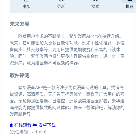
未来发展
随着用户需求的不断增长，繁华漫画APP也在持续升级。
未来，它可能会加入更多智能化功能，例如个性化推荐、多设
备同步、社交分享等，为用户提供更加便捷和丰富的阅读体
验。同时，繁华漫画也将与更多内容提供商合作，进一步丰富
资源库，成为漫画迷不可或缺的神器。
软件评测
繁华漫画APP是一款专注于免费漫画阅读的工具，凭借海
量资源、高清画质、无广告干扰等优势，赢得了广大用户的喜
爱。无论你是国漫迷、日漫控，还是欧美漫画爱好者，繁华漫
画都能为你提供极致的阅读体验。快来下载体验吧，解锁你的
漫画新世界！
在线观看
安卓下载
(责任编辑：admin)