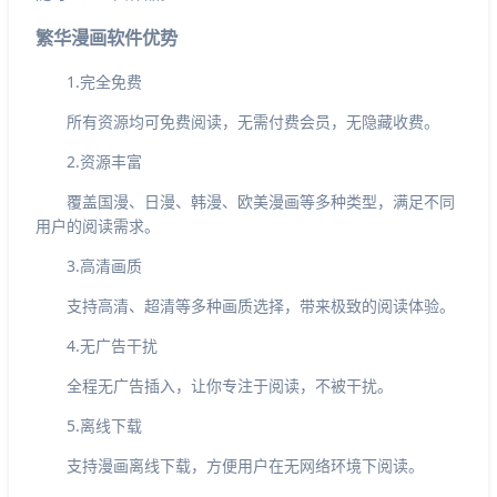
繁华漫画软件优势
1.完全免费
所有资源均可免费阅读，无需付费会员，无隐藏收费。
2.资源丰富
覆盖国漫、日漫、韩漫、欧美漫画等多种类型，满足不同
用户的阅读需求。
3.高清画质
支持高清、超清等多种画质选择，带来极致的阅读体验。
4.无广告干扰
全程无广告插入，让你专注于阅读，不被干扰。
5.离线下载
支持漫画离线下载，方便用户在无网络环境下阅读。